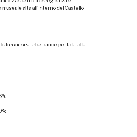
ica 2 addetti all’accoglienza e
a museale sita all’interno del Castello
3
di di concorso che hanno portato alle
56%
29%