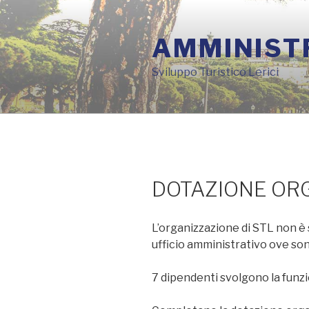
Salta
al
AMMINIST
contenuto
Sviluppo Turistico Lerici
DOTAZIONE OR
L’organizzazione di STL non è 
ufficio amministrativo ove so
7 dipendenti svolgono la funzion